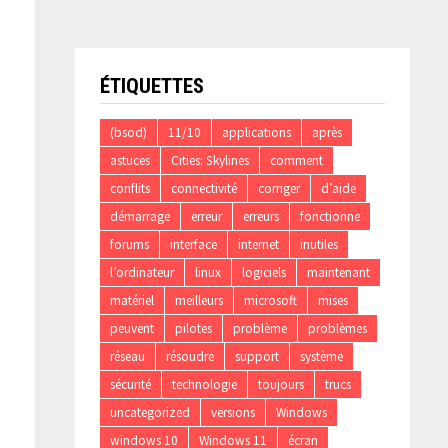
ÉTIQUETTES
(bsod)
11/10
applications
après
astuces
Cities: Skylines
comment
conflits
connectivité
corriger
d’aide
démarrage
erreur
erreurs
fonctionne
forums
interface
internet
inutiles
l’ordinateur
linux
logiciels
maintenant
matériel
meilleurs
microsoft
mises
peuvent
pilotes
problème
problèmes
réseau
résoudre
support
système
sécurité
technologie
toujours
trucs
uncategorized
versions
Windows
windows 10
Windows 11
écran