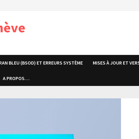
nève
RAN BLEU (BSOD) ET ERREURS SYSTÈME
MISES À JOUR ET VER
A PROPOS…