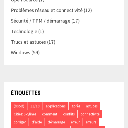
Problèmes réseau et connectivité
(12)
Sécurité / TPM / démarrage
(17)
Technologie
(1)
Trucs et astuces
(17)
Windows
(59)
ÉTIQUETTES
(bsod)
11/10
applications
après
astuces
Cities: Skylines
comment
conflits
connectivité
corriger
d’aide
démarrage
erreur
erreurs