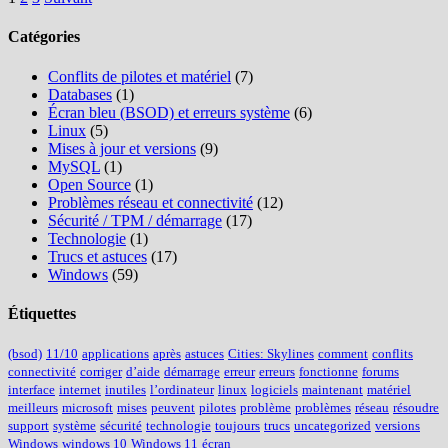
Pagination
Partager
des
Catégories
publications
Conflits de pilotes et matériel
(7)
Databases
(1)
Écran bleu (BSOD) et erreurs système
(6)
Linux
(5)
Mises à jour et versions
(9)
MySQL
(1)
Open Source
(1)
Problèmes réseau et connectivité
(12)
Sécurité / TPM / démarrage
(17)
Technologie
(1)
Trucs et astuces
(17)
Windows
(59)
Étiquettes
(bsod)
11/10
applications
après
astuces
Cities: Skylines
comment
conflits
connectivité
corriger
d’aide
démarrage
erreur
erreurs
fonctionne
forums
interface
internet
inutiles
l’ordinateur
linux
logiciels
maintenant
matériel
meilleurs
microsoft
mises
peuvent
pilotes
problème
problèmes
réseau
résoudre
support
système
sécurité
technologie
toujours
trucs
uncategorized
versions
Windows
windows 10
Windows 11
écran