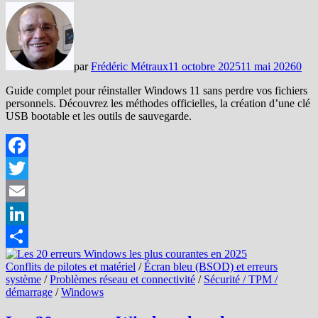
par
Frédéric Métraux
11 octobre 2025
11 mai 2026
0
Guide complet pour réinstaller Windows 11 sans perdre vos fichiers
personnels. Découvrez les méthodes officielles, la création d’une clé
USB bootable et les outils de sauvegarde.
Facebook
Twitter
Email
LinkedIn
Partager
Conflits de pilotes et matériel
/
Écran bleu (BSOD) et erreurs
système
/
Problèmes réseau et connectivité
/
Sécurité / TPM /
démarrage
/
Windows