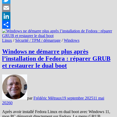
Twitter
Email
LinkedIn
Partager
Linux
/
Sécurité / TPM / démarrage
/
Windows
Windows ne démarre plus après
l’installation de Fedora : réparer GRUB
et restaurer le dual boot
par
Frédéric Métraux
19 septembre 2025
11 mai
2026
0
Après avoir installé Fedora Linux en dual boot avec Windows 11,
mon PC démarrait directement sur Fedora. Le menu GRUB