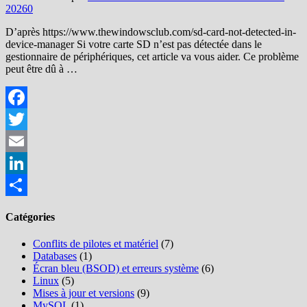
2026
0
D’après https://www.thewindowsclub.com/sd-card-not-detected-in-
device-manager Si votre carte SD n’est pas détectée dans le
gestionnaire de périphériques, cet article va vous aider. Ce problème
peut être dû à …
Facebook
Twitter
Email
LinkedIn
Partager
Catégories
Conflits de pilotes et matériel
(7)
Databases
(1)
Écran bleu (BSOD) et erreurs système
(6)
Linux
(5)
Mises à jour et versions
(9)
MySQL
(1)