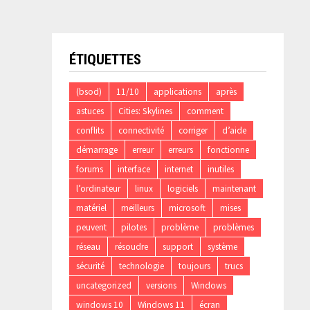
ÉTIQUETTES
(bsod)
11/10
applications
après
astuces
Cities: Skylines
comment
conflits
connectivité
corriger
d’aide
démarrage
erreur
erreurs
fonctionne
forums
interface
internet
inutiles
l’ordinateur
linux
logiciels
maintenant
matériel
meilleurs
microsoft
mises
peuvent
pilotes
problème
problèmes
réseau
résoudre
support
système
sécurité
technologie
toujours
trucs
uncategorized
versions
Windows
windows 10
Windows 11
écran