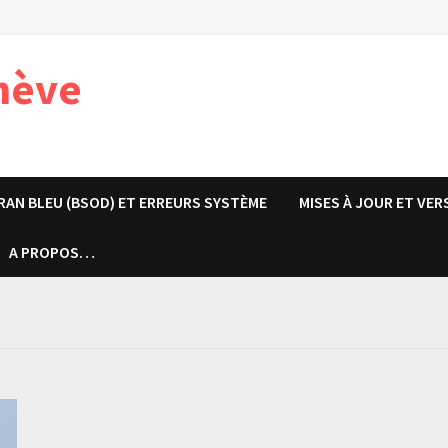
nève
RAN BLEU (BSOD) ET ERREURS SYSTÈME
MISES À JOUR ET VER
A PROPOS…