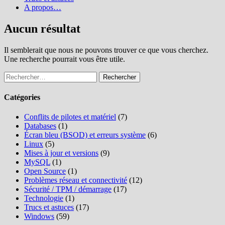
A propos…
Aucun résultat
Il semblerait que nous ne pouvons trouver ce que vous cherchez.
Une recherche pourrait vous être utile.
Rechercher :
Catégories
Conflits de pilotes et matériel
(7)
Databases
(1)
Écran bleu (BSOD) et erreurs système
(6)
Linux
(5)
Mises à jour et versions
(9)
MySQL
(1)
Open Source
(1)
Problèmes réseau et connectivité
(12)
Sécurité / TPM / démarrage
(17)
Technologie
(1)
Trucs et astuces
(17)
Windows
(59)