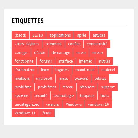
ÉTIQUETTES
(bsod)
11/10
applications
après
astuces
Cities: Skylines
comment
conflits
connectivité
corriger
d’aide
démarrage
erreur
erreurs
fonctionne
forums
interface
internet
inutiles
l’ordinateur
linux
logiciels
maintenant
matériel
meilleurs
microsoft
mises
peuvent
pilotes
problème
problèmes
réseau
résoudre
support
système
sécurité
technologie
toujours
trucs
uncategorized
versions
Windows
windows 10
Windows 11
écran