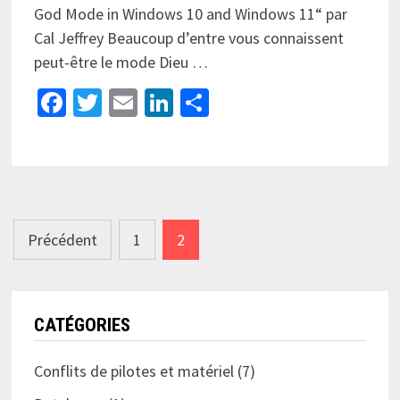
God Mode in Windows 10 and Windows 11“ par
Cal Jeffrey Beaucoup d’entre vous connaissent
peut-être le mode Dieu …
Facebook
Twitter
Email
LinkedIn
Partager
Pagination
Précédent
1
2
des
publications
CATÉGORIES
Conflits de pilotes et matériel
(7)