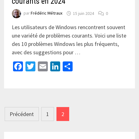
courants en 2024
par
Frédéric Métraux
15 juin 2024
0
Les utilisateurs de Windows rencontrent souvent
une variété de problèmes courants. Voici une liste
des 10 problèmes Windows les plus fréquents,
avec des suggestions pour …
Facebook
Twitter
Email
LinkedIn
Partager
Pagination
Précédent
1
2
des
publications