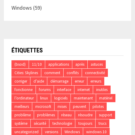
Windows
(59)
ÉTIQUETTES
(bsod)
11/10
applications
après
astuces
Cities: Skylines
comment
conflits
connectivité
corriger
d’aide
démarrage
erreur
erreurs
fonctionne
forums
interface
internet
inutiles
l’ordinateur
linux
logiciels
maintenant
matériel
meilleurs
microsoft
mises
peuvent
pilotes
problème
problèmes
réseau
résoudre
support
système
sécurité
technologie
toujours
trucs
uncategorized
versions
Windows
windows 10